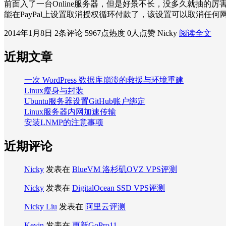
前面入了一台Online服务器，但是好景不长，没多久就抽的
能在PayPal上设置取消授权循环付款了，该设置可以取消任何网
2014年1月8日
2条评论
5967点热度
0人点赞
Nicky
阅读全文
近期文章
一次 WordPress 数据库崩溃的救援与环境重建
Linux瘦身与封装
Ubuntu服务器设置GitHub账户绑定
Linux服务器内网加速传输
安装LNMP的注意事项
近期评论
Nicky
发表在
BlueVM 洛杉矶OVZ VPS评测
Nicky
发表在
DigitalOcean SSD VPS评测
Nicky Liu
发表在
阿里云评测
Kevin
发表在
更新GoPro11