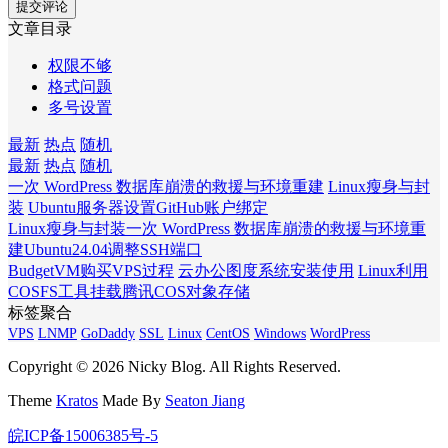
文章目录
权限不够
格式问题
多号设置
最新
热点
随机
最新
热点
随机
一次 WordPress 数据库崩溃的救援与环境重建
Linux瘦身与封
装
Ubuntu服务器设置GitHub账户绑定
Linux瘦身与封装
一次 WordPress 数据库崩溃的救援与环境重
建
Ubuntu24.04调整SSH端口
BudgetVM购买VPS过程
云办公图度系统安装使用
Linux利用
COSFS工具挂载腾讯COS对象存储
标签聚合
VPS
LNMP
GoDaddy
SSL
Linux
CentOS
Windows
WordPress
Copyright © 2026 Nicky Blog. All Rights Reserved.
Theme
Kratos
Made By
Seaton Jiang
皖ICP备15006385号-5