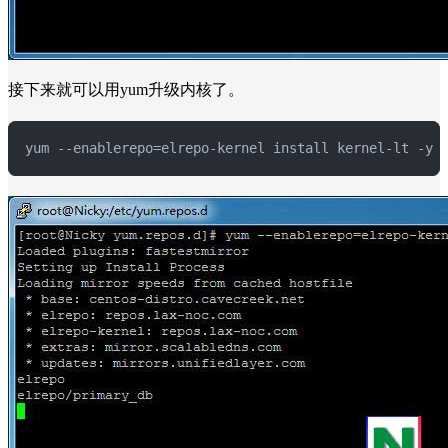
接下来就可以用yum升级内核了。
yum --enablerepo=elrepo-kernel install kernel-lt -y