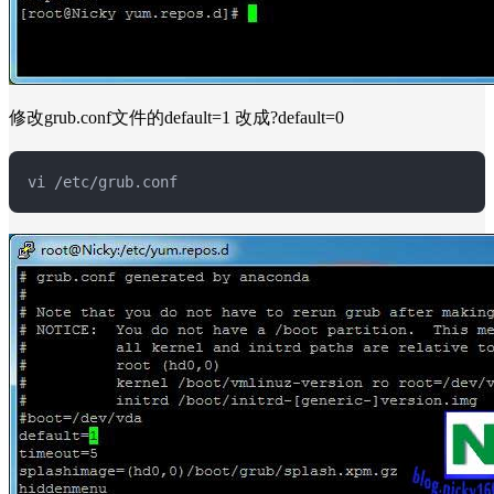
修改grub.conf文件的default=1 改成?default=0
vi /etc/grub.conf