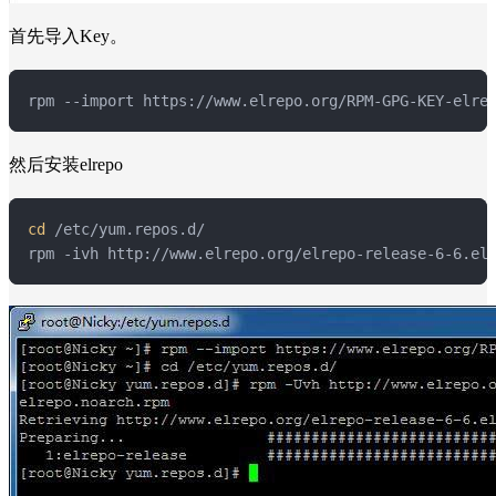
首先导入Key。
rpm --import https://www.elrepo.org/RPM-GPG-KEY-elre
然后安装elrepo
cd
 /etc/yum.repos.d/

rpm -ivh http://www.elrepo.org/elrepo-release-6-6.el