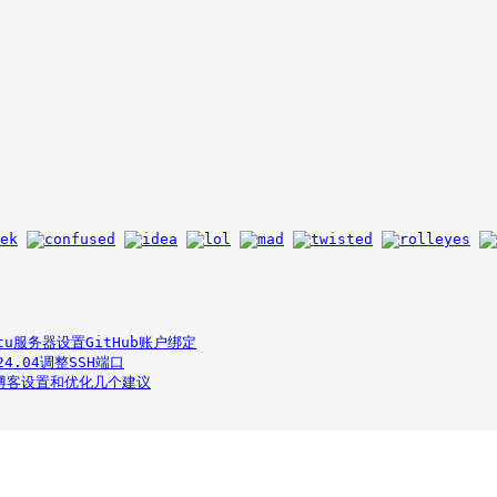
ntu服务器设置GitHub账户绑定
u24.04调整SSH端口
ss博客设置和优化几个建议