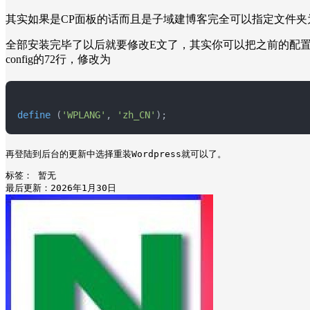
其实如果是CP面板的话而且是子域建博客完全可以指定文件夹
全部安装完毕了以后就要修改E文了，其实你可以把之前的配置文
config的72行，修改为
define
 (
'WPLANG'
, 
'zh_CN'
);
再登陆到后台的更新中选择重装Wordpress就可以了。
标签：
暂无
最后更新：2026年1月30日