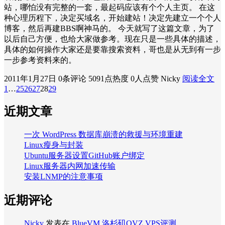
站，哪怕没有完整的一套，最起码应该有个个人主页。 在这
种心理历程下，决定买域名，开始建站！决定先建立一个个人
博客，然后再建BBS啊神马的。 今天就写了这篇文章，为了
以后自己方便，也给大家做参考。现在只是一些具体的描述，
具体的如何操作大家还是要靠搜索资料，哥也是从无到有一步
一步参考资料来的。
2011年1月27日
0条评论
5091点热度
0人点赞
Nicky
阅读全文
1
…
25
26
27
28
29
近期文章
一次 WordPress 数据库崩溃的救援与环境重建
Linux瘦身与封装
Ubuntu服务器设置GitHub账户绑定
Linux服务器内网加速传输
安装LNMP的注意事项
近期评论
Nicky
发表在
BlueVM 洛杉矶OVZ VPS评测